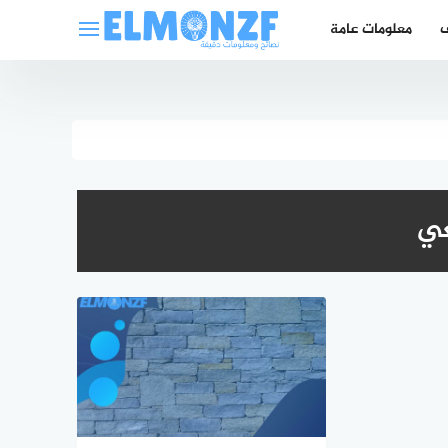
ف
معلومات عامة
عي