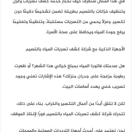
في هذا المقال ستعرف كيف تختار خدمة
كشف تسربات وعزل
وتنظيف خزانات بالقصيم
بطريقة تضمن تشخيصًا دقيقًا دون
تكسير، وعزلًا يحمي من التسربات مستقبلاً، وتنظيفًا وتعقيمًا
يرفع جودة المياه ويحافظ على صحة الأسرة.
الأجهزة الذكية مع شركة كشف تسربات المياه بالقصيم
هل صدمتك فاتورة المياه بمبلغ خيالي هذا الشهر؟ أو ظهرت
رطوبة مزعجة على جدران منزلك؟ هذه الإشارات تعني وجود
تسريب خفي يهدد أساسات البيت.
لكن لا تقلق أبدًا من أعمال التكسير والخراب. بناء على ذلك،
تتحرك
شركة كشف تسربات المياه بالقصيم
فورًا لإنقاذ الموقف.
نحن نعتمد على أحدث أجهزة الترددات الصوتية والموجات