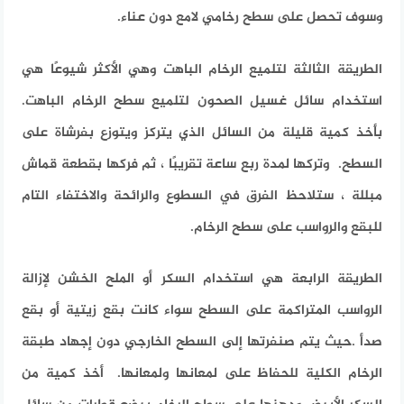
وسوف تحصل على سطح رخامي لامع دون عناء.
الطريقة الثالثة لتلميع الرخام الباهت وهي الأكثر شيوعًا هي
استخدام سائل غسيل الصحون لتلميع سطح الرخام الباهت.
بأخذ كمية قليلة من السائل الذي يتركز ويتوزع بفرشاة على
السطح. وتركها لمدة ربع ساعة تقريبًا ، ثم فركها بقطعة قماش
مبللة ، ستلاحظ الفرق في السطوع والرائحة والاختفاء التام
للبقع والرواسب على سطح الرخام.
الطريقة الرابعة هي استخدام السكر أو الملح الخشن لإزالة
الرواسب المتراكمة على السطح سواء كانت بقع زيتية أو بقع
صدأ .حيث يتم صنفرتها إلى السطح الخارجي دون إجهاد طبقة
الرخام الكلية للحفاظ على لمعانها ولمعانها. أخذ كمية من