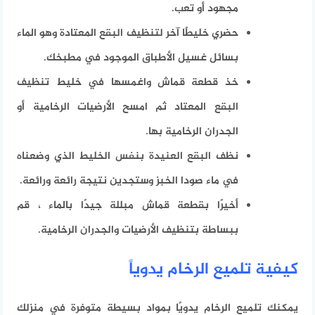
مجهود أو تعب.
حضري خليطًا آخر لتنظيف البقع المعتادة وهو الماء
بسائل غسيل الأطباق الموجود في مطبخك.
خذ قطعة قماش واغمسها في خليط تنظيف
البقع المعتاد ثم امسح الأرضيات الرخامية أو
الجدران الرخامية بها.
نظف البقع العنيدة بنفس الخليط الذي وضعناه
في ماء صودا الخبز وستجدين نتيجة رائعة ورائعة.
أخيرًا بقطعة قماش مبللة جيدًا بالماء ، قم
ببساطة بتنظيف الأرضيات والجدران الرخامية.
كيفية تلميع الرخام يدوياً
يمكنك تلميع الرخام يدويًا بمواد بسيطة متوفرة في منزلك