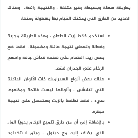
بطريقة سهلة وبسيطة وغير مكلفة ، والنتيجة رائعة. وهناك
العديد من الطرق التي يمكنك القيام بها بسهولة ومنها:
استخدم فقط زيت الطعام ، وهذه الطريقة مجربة
وفعالة وتعطي نتيجة هائلة ومضمونة. فقط ضع
بعض زيت الطعام على قطعة قماش جافة وامسح
الرخام على الجدران فقط.
هناك بعض أنواع السيراميك ذات الألوان الداكنة
التي تتلاشى ، وألوانها ليست فاتحة ومظهرها
سيء ، فقط نظفها بالزيت وستحصل على نتيجة
مبهرة.
بالإضافة إلى أن من طرق تلميع الرخام يدويًا الماء
الذي يضاف إليه مع ديتول ، ويتم استخدامه