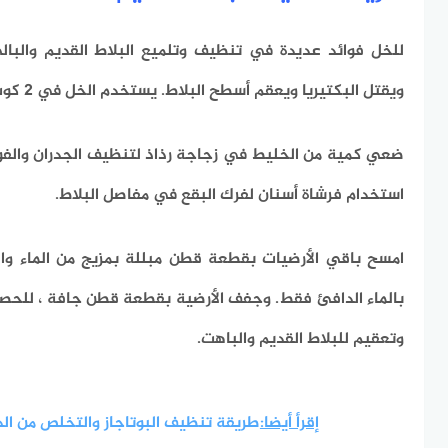
للخل فوائد عديدة في تنظيف وتلميع البلاط القديم والبال
ويقتل البكتيريا ويعقم أسطح البلاط.
يستخدم الخل في 2 كوب إلى 1 لتر من الماء الدافئ.
ضعي كمية من الخليط في زجاجة رذاذ لتنظيف الجدران والفوا
استخدام فرشاة أسنان لفرك البقع في مفاصل البلاط.
امسح باقي الأرضيات بقطعة قطن مبللة بمزيج من الماء وال
بالماء الدافئ فقط.
وجفف الأرضية بقطعة قطن جافة ، للحص
وتعقيم للبلاط القديم والباهت.
إقرأ أيضا:
طريقة تنظيف البوتاجاز والتخلص من الدهون 