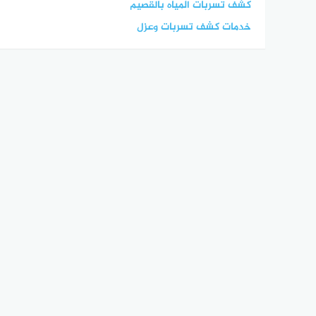
كشف تسربات المياه بالقصيم
خدمات كشف تسربات وعزل