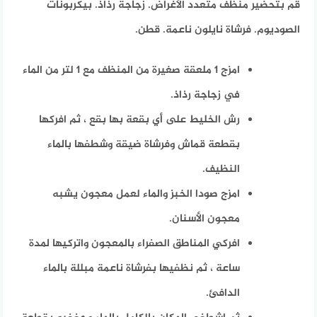
قم بتحضير
منظف ​​متعدد الأغراض.
زجاجة رذاذ.
بيكربونات
الصوديوم.
فرشاة نايلون ناعمة.
قطن.
امزج 1 ملعقة صغيرة من المنظف مع 1 لتر من الماء
في زجاجة رذاذ.
رش الخليط على أي بقعة بها بقع ، ثم افركها
بقطعة قماش وفرشاة ضيقة وشطفها بالماء
النظيف.
امزج صودا الخبز والماء لعمل معجون يشبه
معجون الأسنان.
افركي المناطق الصفراء بالمعجون واتركيها لمدة
ساعة ، ثم نظفيها بفرشاة ناعمة مبللة بالماء
الدافئ.