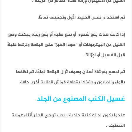
القليل من الأسيتون لإزالة طلاء الاظافر من الأريكة .
ثم استخدام نفس الخليط الأول وتجفيفه تمامًا.
إذا كانت هناك بقع شحوم أو بقع صلبة أو بقع زيت، يمكنك وضع
القليل من البيكربونات أو “صودا الخبز” على البقعة وتركها قليلاً
قبل الغسيل أو الإزالة .
ثم امسح بفرشاة أسنان وسوف تُزال البقعة تمامًا، ثم نظفها
بالماء والصابون وجففها بقطعة قماش قطنية أخرى جافة.
غسيل الكنب المصنوع من الجلد
عندما يكون لديك كنبة جلدية ، يجب توخي الحذر أثناء عملية
التنظيف .